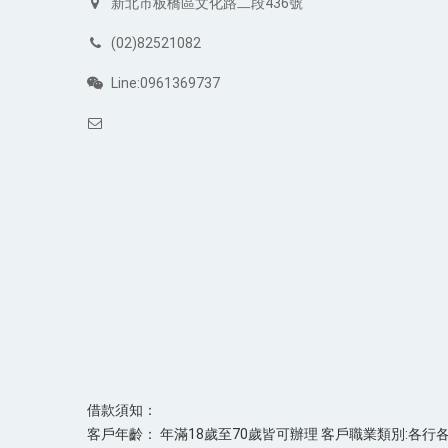
新北市板橋區文化路二段436號
(02)82521082
Line:0961369737
借款須知：
客戶年齡： 年滿18歲至70歲皆可辦理 客戶職業類別:各行