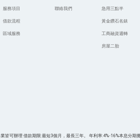
服務項目
聯絡我們
急用三點半
借款流程
黃金鑽石名錶
區域服務
工商融資週轉
房屋二胎
各業皆可辦理 借款期限:最短3個月，最長三年。 年利率:4%-16%本息分