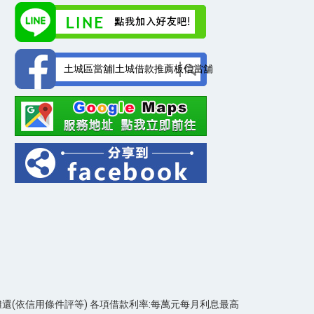
土城區當舖|土城借款推薦板信當舖
期攤還(依信用條件評等) 各項借款利率:每萬元每月利息最高