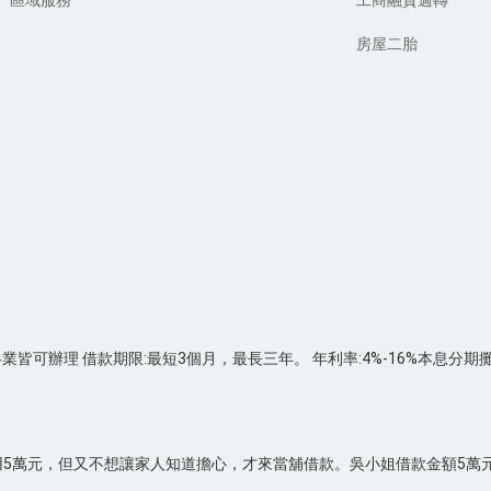
房屋二胎
各業皆可辦理 借款期限:最短3個月，最長三年。 年利率:4%-16%本息分
萬元，但又不想讓家人知道擔心，才來當舖借款。吳小姐借款金額5萬元，月