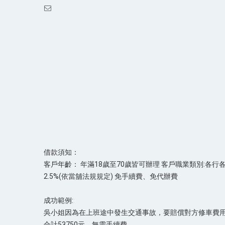
借款須知：
客戶年齡： 年滿18歲至70歲皆可辦理 客戶職業類別:各行
2.5%(依當舖法規規定) 免手續費、免代辦費
成功範例:
吳小姐因為在上班途中發生交通事故，要賠償對方修車費用5
合計53750元，無需手續費。