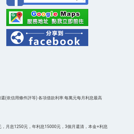
期攤還(依信用條件評等) 各項借款利率:每萬元每月利息最高
息1250元，年利息15000元，3個月還清，本金+利息