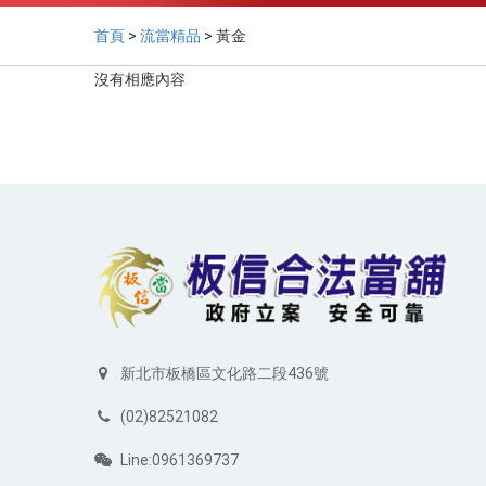
首頁
>
流當精品
> 黃金
沒有相應內容
新北市板橋區文化路二段436號
(02)82521082
Line:0961369737