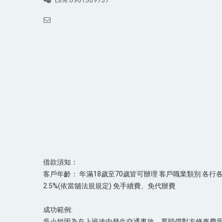
Line:0961369737
借款須知：
客戶年齡： 年滿18歲至70歲皆可辦理 客戶職業類別:各行
2.5%(依當舖法規規定) 免手續費、免代辦費
成功範例:
吳小姐因為在上班途中發生交通事故，要賠償對方修車費用5