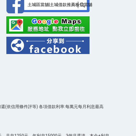
土城區當舖|土城借款推薦板信當舖
期攤還(依信用條件評等) 各項借款利率:每萬元每月利息最高
息1250元，年利息15000元，3個月還清，本金+利息