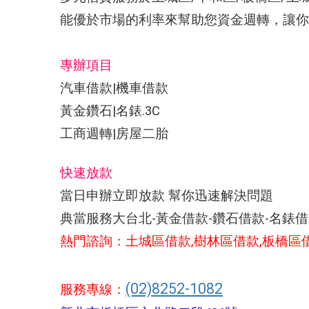
能優於市場的利率來幫助您資金週轉，讓
你
專辦項目
汽車借款|機車借款
黃金鑽石|名錶.3C
工商週轉|房屋二胎
快速放款
當日申辦立即放款 幫你迅速解決問題
典當服務大台北-黃金借款-鑽石借款-名錶
熱門諮詢：土城區借款,樹林區借款,板橋區
(02)8252-1082
服務專線：