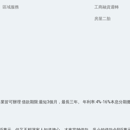
區域服務
工商融資週轉
房屋二胎
各業皆可辦理 借款期限:最短3個月，最長三年。 年利率:4%-16%本息分
萬元，但又不想讓家人知道擔心，才來當舖借款。吳小姐借款金額5萬元，月