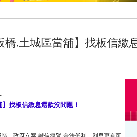
板橋.土城區當舖】找板信繳
.
舖】找板信繳息還款沒問題！
城區，政府立案-誠信經營-合法低利，利息更有可