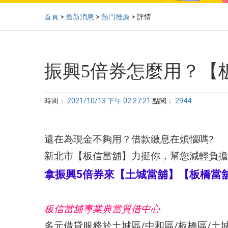
首頁
>
最新消息
>
熱門推薦
> 詳情
振興5倍券怎麼用？【
時間：
2021/10/13 下午 02:27:21
點閱：
2944
還在為現金不夠用？借款繳息在煩惱嗎?
新北市【板信當舖】力挺你，幫您減輕負擔..
拿振興5倍券來【
土城當舖
】【板橋當
板信當舖專業典當質借中心
多元借貸服務於土城區/中和區/板橋區/土